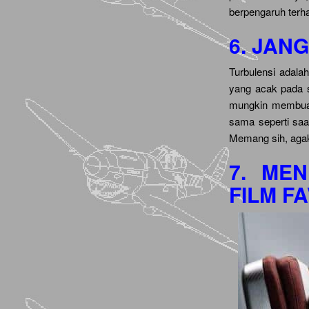
berpengaruh terha
6. JAN
Turbulensi adala
yang acak pada s
mungkin membuat k
sama seperti saa
Memang sih, agak
7. ME
FILM F