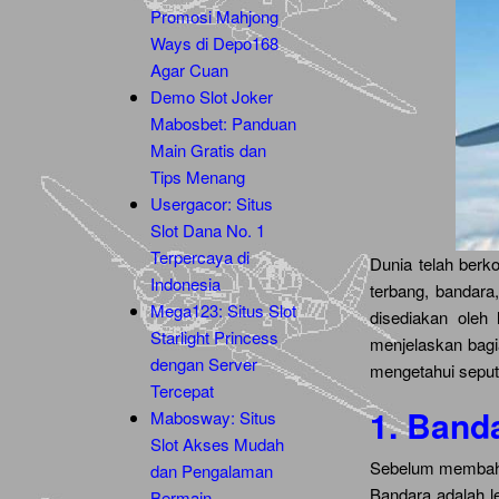
Promosi Mahjong
Ways di Depo168
Agar Cuan
Demo Slot Joker
Mabosbet: Panduan
Main Gratis dan
Tips Menang
Usergacor: Situs
Slot Dana No. 1
Terpercaya di
Dunia telah ber
Indonesia
terbang, bandara
Mega123: Situs Slot
disediakan oleh
Starlight Princess
menjelaskan bagi
dengan Server
mengetahui seput
Tercepat
1. Band
Mabosway: Situs
Slot Akses Mudah
Sebelum membahas
dan Pengalaman
Bandara adalah l
Bermain