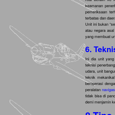
keamanan penerba
pemeriksaan te
terbatas dan daer
Unit ini bukan “s
atau negara asal 
yang membuat uni
6. Tekn
Ini dia unit yan
teknisi penerbang
udara, unit bangun
teknik mekanika
beroperasi denga
peralatan
navigas
tidak bisa di pa
demi menjamin k
8 Tips