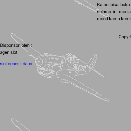
Kamu bisa buka c
selama ini menja
mood kamu kemb
Copyri
Disponsori oleh :
agen slot
slot deposit dana