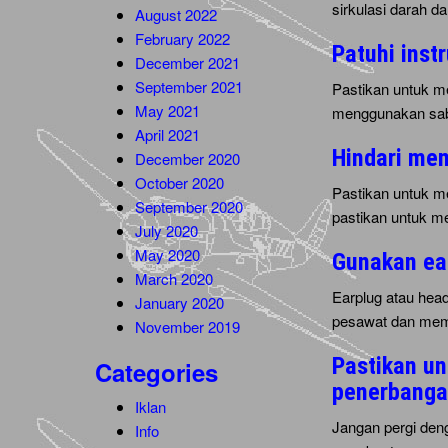
sirkulasi darah 
August 2022
February 2022
Patuhi inst
December 2021
September 2021
Pastikan untuk m
May 2021
menggunakan sab
April 2021
Hindari me
December 2020
October 2020
Pastikan untuk m
September 2020
pastikan untuk me
July 2020
May 2020
Gunakan ea
March 2020
Earplug atau hea
January 2020
pesawat dan memb
November 2019
Pastikan un
Categories
penerbanga
Iklan
Jangan pergi den
Info