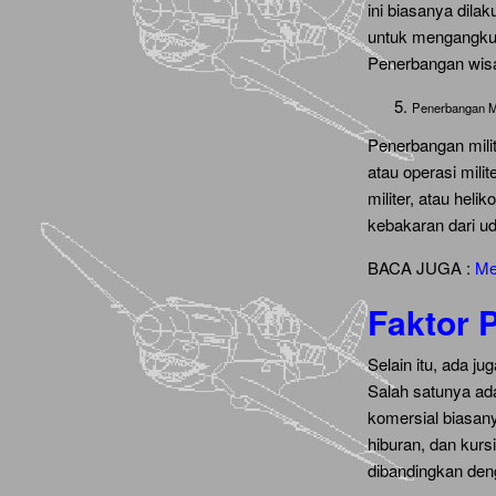
ini biasanya dil
untuk mengangkut
Penerbangan wisa
Penerbangan Mi
Penerbangan milit
atau operasi mili
militer, atau hel
kebakaran dari ud
BACA JUGA :
Me
Faktor 
Selain itu, ada j
Salah satunya ad
komersial biasan
hiburan, dan kurs
dibandingkan deng