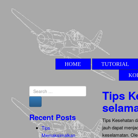
HOME
TUTORIAL
KO
Search
Tips K
for:
Search
selam
Recent Posts
Tips Kesehatan d
jauh dapat menja
Tips
keselamatan. Oleh
Memaksimalkan