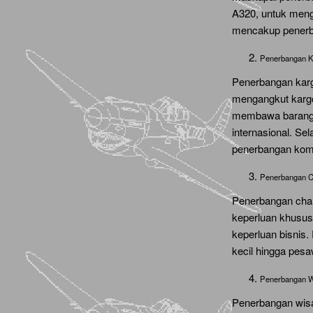
A320, untuk meng
mencakup penerba
Penerbangan 
Penerbangan karg
mengangkut kargo
membawa barang-b
internasional. S
penerbangan kom
Penerbangan C
Penerbangan char
keperluan khusus
keperluan bisnis.
kecil hingga pes
Penerbangan W
Penerbangan wisa