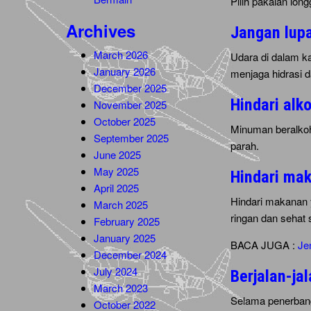
Pilih pakaian lon
Archives
Jangan lupa
March 2026
Udara di dalam k
January 2026
menjaga hidrasi 
December 2025
Hindari alk
November 2025
October 2025
Minuman beralkoh
September 2025
parah.
June 2025
May 2025
Hindari mak
April 2025
Hindari makanan y
March 2025
ringan dan sehat
February 2025
January 2025
BACA JUGA :
Je
December 2024
July 2024
Berjalan-jal
March 2023
Selama penerbanga
October 2022