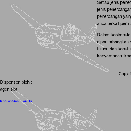
Setiap jenis pene
jenis penerbanga
penerbangan yan
anda terkait perm
Dalam kesimpulan
dipertimbangkan 
tujuan dan kebutu
kenyamanan, keam
Copyri
Disponsori oleh :
agen slot
slot deposit dana