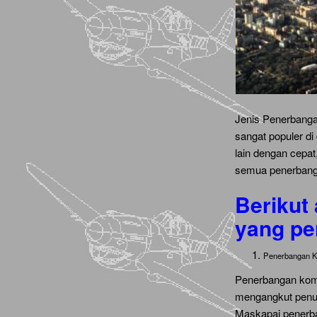
Jenis Penerbanga
sangat populer d
lain dengan cepa
semua penerban
Berikut
yang pe
Penerbangan K
Penerbangan kome
mengangkut penum
Maskapai penerba