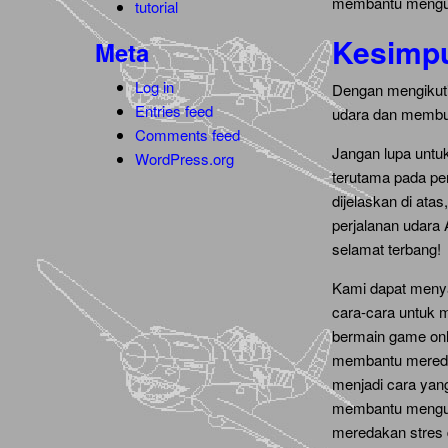
membantu mengura
tutorial
Kesimp
Meta
Log in
Dengan mengikuti
Entries feed
udara dan membu
Comments feed
Jangan lupa untu
WordPress.org
terutama pada pe
dijelaskan di ata
perjalanan udara
selamat terbang!
Kami dapat meny
cara-cara untuk 
bermain game onl
membantu mereda
menjadi cara yan
membantu mengur
meredakan stres 