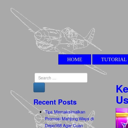
HOME
TUTORIAL
Search
Ke
for:
Search
Us
Recent Posts
Tips Memaksimalkan
Promosi Mahjong Ways di
Depo168 Agar Cuan