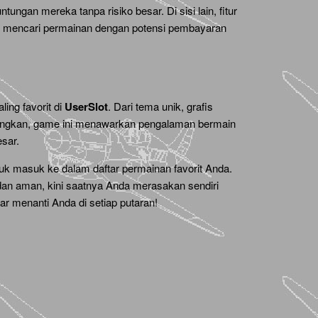
gan mereka tanpa risiko besar. Di sisi lain, fitur
g mencari permainan dengan potensi pembayaran
ing favorit di
UserSlot
. Dari tema unik, grafis
ungkan, game ini menawarkan pengalaman bermain
sar.
uk masuk ke dalam daftar permainan favorit Anda.
an aman, kini saatnya Anda merasakan sendiri
r menanti Anda di setiap putaran!