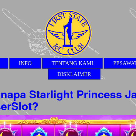
INFO
TENTANG KAMI
PESAWA
DISKLAIMER
napa Starlight Princess Ja
erSlot?