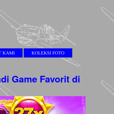
T KAMI
KOLEKSI FOTO
di Game Favorit di