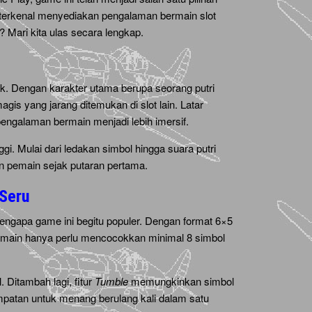
 terkenal menyediakan pengalaman bermain slot
Mari kita ulas secara lengkap.
ik. Dengan karakter utama berupa seorang putri
is yang jarang ditemukan di slot lain. Latar
ngalaman bermain menjadi lebih imersif.
ggi. Mulai dari ledakan simbol hingga suara putri
 pemain sejak putaran pertama.
Seru
engapa game ini begitu populer. Dengan format 6×5
emain hanya perlu mencocokkan minimal 8 simbol
 Ditambah lagi, fitur
Tumble
memungkinkan simbol
patan untuk menang berulang kali dalam satu