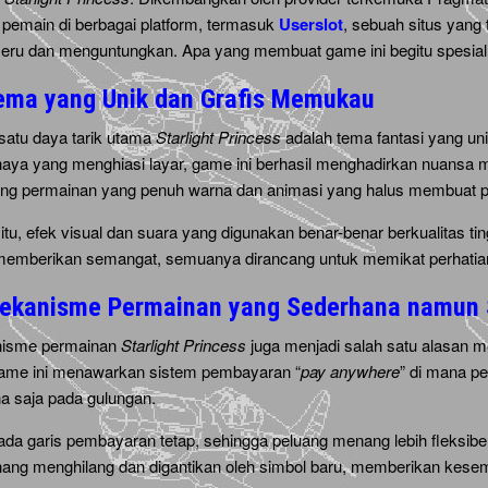
pemain di berbagai platform, termasuk
Userslot
, sebuah situs yang
eru dan menguntungkan. Apa yang membuat game ini begitu spesial? 
ema yang Unik dan Grafis Memukau
satu daya tarik utama
Starlight Princess
adalah tema fantasi yang un
aya yang menghiasi layar, game ini berhasil menghadirkan nuansa mag
ng permainan yang penuh warna dan animasi yang halus membuat pe
 itu, efek visual dan suara yang digunakan benar-benar berkualitas tin
emberikan semangat, semuanya dirancang untuk memikat perhatian
ekanisme Permainan yang Sederhana namun 
isme permainan
Starlight Princess
juga menjadi salah satu alasan m
game ini menawarkan sistem pembayaran “
pay anywhere
” di mana p
a saja pada gulungan.
ada garis pembayaran tetap, sehingga peluang menang lebih fleksibel.
ng menghilang dan digantikan oleh simbol baru, memberikan kesem