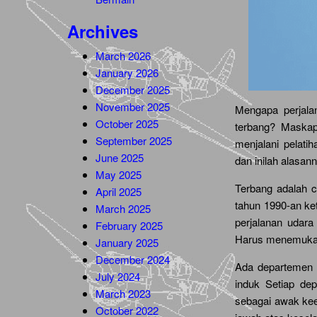
Archives
March 2026
January 2026
December 2025
November 2025
Mengapa perjala
October 2025
terbang? Maskapa
September 2025
menjalani pelat
June 2025
dan inilah alasan
May 2025
Terbang adalah c
April 2025
tahun 1990-an ke
March 2025
perjalanan udara
February 2025
Harus menemukan 
January 2025
December 2024
Ada departemen 
July 2024
induk Setiap de
March 2023
sebagai awak keem
October 2022