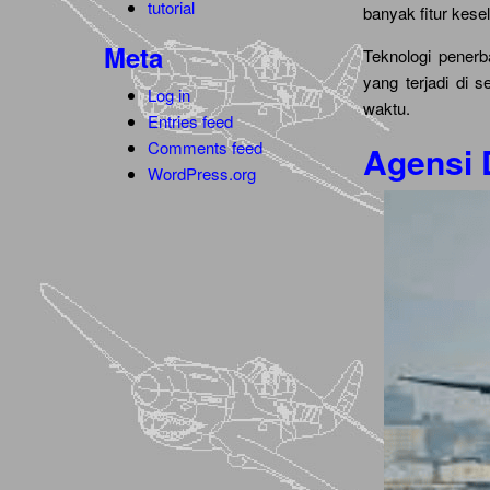
tutorial
banyak fitur kes
Meta
Teknologi penerb
yang terjadi di 
Log in
waktu.
Entries feed
Comments feed
Agensi 
WordPress.org