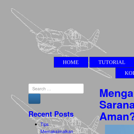
HOME
TUTORIAL
KO
Search
Menga
for:
Search
Sarana
Aman
Recent Posts
Tips
Memaksimalkan